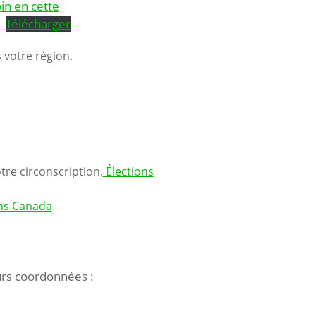
in en cette
Télécharger
 votre région.
re circonscription.
Élections
ons Canada
eurs coordonnées :