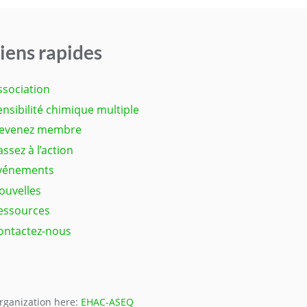
iens rapides
ssociation
ensibilité chimique multiple
evenez membre
assez à l’action
vénements
ouvelles
essources
ontactez-nous
organization here:
EHAC-ASEQ