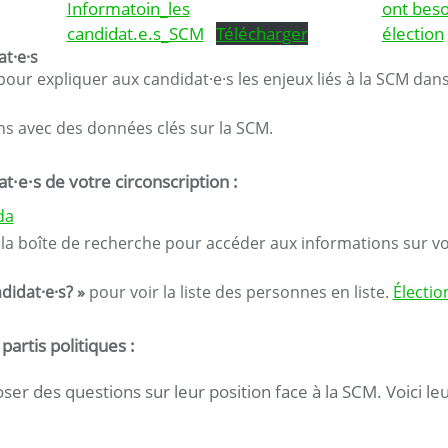
Informatoin_les
ont beso
candidat.e.s_SCM
Télécharger
élection
t·e·s
ur expliquer aux candidat·e·s les enjeux liés à la SCM dans
 avec des données clés sur la SCM.
·e·s de votre circonscription :
da
la boîte de recherche pour accéder aux informations sur vot
didat·e·s? »
pour voir la liste des personnes en liste.
Électi
artis politiques :
oser des questions sur leur position face à la SCM. Voici l