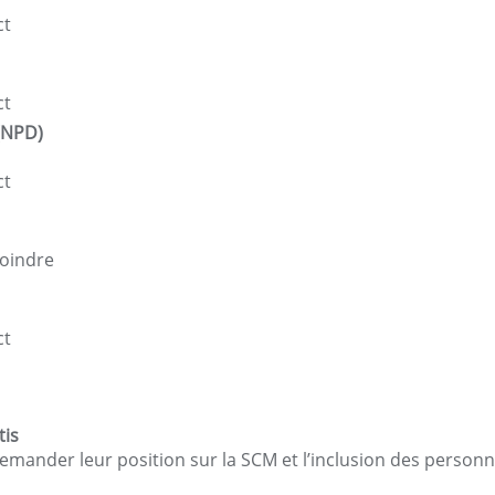
ct
ct
(NPD)
ct
joindre
ct
tis
mander leur position sur la SCM et l’inclusion des personn