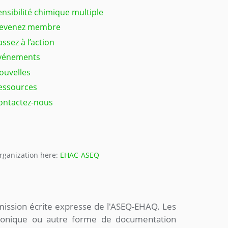
ensibilité chimique multiple
evenez membre
assez à l’action
vénements
ouvelles
essources
ontactez-nous
organization here:
EHAC-ASEQ
mission écrite expresse de l'ASEQ-EHAQ. Les
tronique ou autre forme de documentation