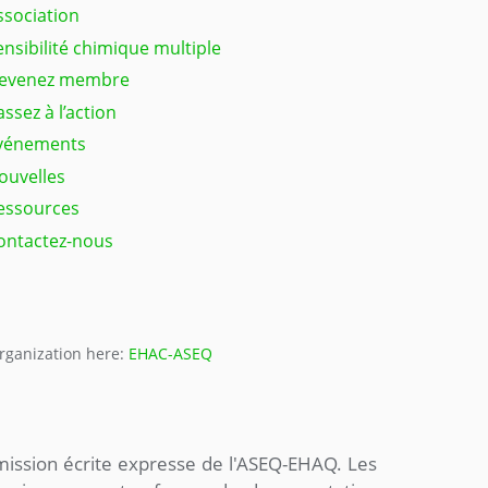
ssociation
ensibilité chimique multiple
evenez membre
assez à l’action
vénements
ouvelles
essources
ontactez-nous
organization here:
EHAC-ASEQ
mission écrite expresse de l'ASEQ-EHAQ. Les