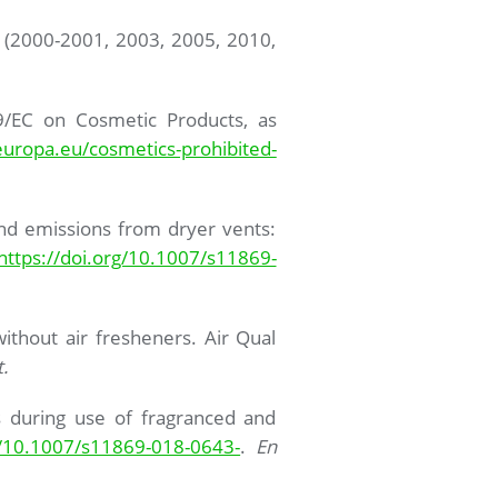
. (2000-2001, 2003, 2005, 2010,
9/EC on Cosmetic Products, as
europa.eu/cosmetics-prohibited-
nd emissions from dryer vents:
https://doi.org/10.1007/s11869-
without air fresheners. Air Qual
.
s during use of fragranced and
rg/10.1007/s11869-018-0643-
.
En