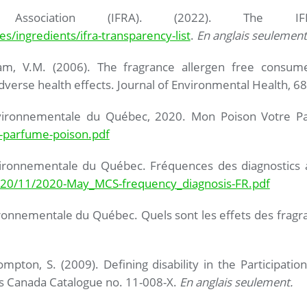
nce Association (IFRA). (2022). The IF
ies/ingredients/ifra-transparency-list
.
En anglais seulement
m, V.M. (2006). The fragrance allergen free consum
erse health effects. Journal of Environmental Health, 68
environnementale du Québec, 2020. Mon Poison Votre 
-parfume-poison.pdf
nvironnementale du Québec. Fréquences des diagnostics 
020/11/2020-May_MCS-frequency_diagnosis-FR.pdf
ironnementale du Québec. Quels sont les effets des fragra
mpton, S. (2009). Defining disability in the Participation
ics Canada Catalogue no. 11-008-X.
En anglais seulement.