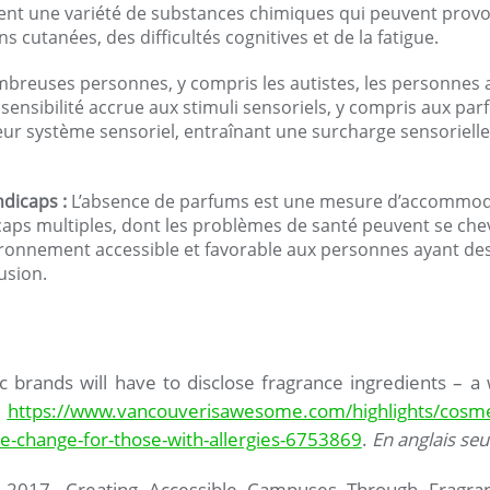
nt une variété de substances chimiques qui peuvent prov
ns cutanées, des difficultés cognitives et de la fatigue.
reuses personnes, y compris les autistes, les personnes a
 sensibilité accrue aux stimuli sensoriels, y compris aux par
ur système sensoriel, entraînant une surcharge sensoriell
dicaps :
L’absence de parfums est une mesure d’accommod
aps multiples, dont les problèmes de santé peuvent se chev
ronnement accessible et favorable aux personnes ayant des
usion.
ic brands will have to disclose fragrance ingredients – 
.
https://www.vancouverisawesome.com/highlights/cosmeti
e-change-for-those-with-allergies-6753869
.
En anglais se
. 2017. Creating Accessible Campuses Through Fragrance