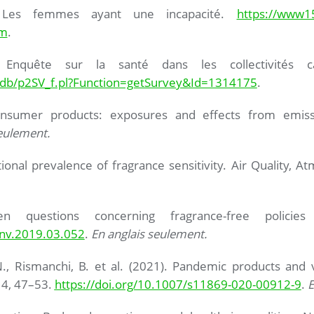
). Les femmes ayant une incapacité.
https://www15
tm
.
). Enquête sur la santé dans les collectivités 
mdb/p2SV_f.pl?Function=getSurvey&Id=1314175
.
nsumer products: exposures and effects from emiss
eulement.
ional prevalence of fragrance sensitivity. Air Quality, 
n questions concerning fragrance-free policie
denv.2019.03.052
.
En anglais seulement.
., Rismanchi, B. et al. (2021). Pandemic products and v
14, 47–53.
https://doi.org/10.1007/s11869-020-00912-9
.
E