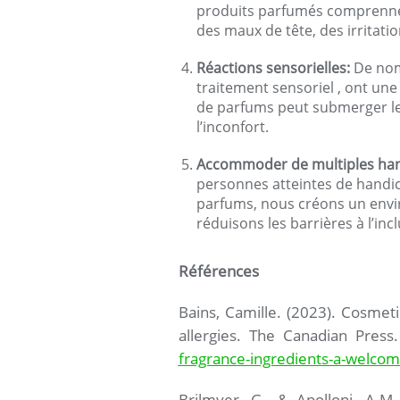
produits parfumés comprenne
des maux de tête, des irritatio
Réactions sensorielles:
De nomb
traitement sensoriel , ont une
de parfums peut submerger le
l’inconfort.
Accommoder de multiples han
personnes atteintes de handic
parfums, nous créons un envi
réduisons les barrières à l’incl
Références
Bains, Camille. (2023). Cosmet
allergies. The Canadian Press
fragrance-ingredients-a-welcom
Brilmyer, G., & Apolloni, A.M