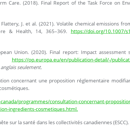
erm Care. (2018). Final Report of the Task Force on En
 Flattery, J. et al. (2021). Volatile chemical emissions fro
here & Health, 14, 365–369.
https://doi.org/10.1007/
ropean Union. (2020). Final report: Impact assessment s
ts:
https://op.europa.eu/en/publication-detail/-/publi
 anglais seulement.
tion concernant une proposition réglementaire modifian
 cosmétiques.
-canada/programmes/consultation-concernant-proposition
ion-ingredients-cosmetiques.html.
ête sur la santé dans les collectivités canadiennes (ESCC).