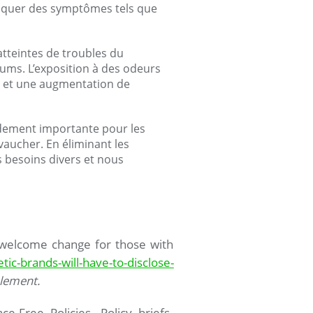
oquer des symptômes tels que
tteintes de troubles du
fums. L’exposition à des odeurs
e et une augmentation de
ement importante pour les
aucher. En éliminant les
 besoins divers et nous
a welcome change for those with
c-brands-will-have-to-disclose-
ulement.
-Free Policies. Policy briefs.