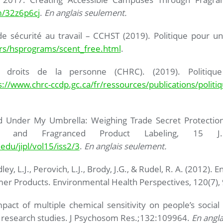
m/32z6p6cj
.
En anglais seulement.
e sécurité au travail – CCHST (2019). Politique pour un
rs/hsprograms/scent_free.html
.
roits de la personne (CHRC). (2019). Politique c
s://www.chrc-ccdp.gc.ca/fr/ressources/publications/politiq
nd Under My Umbrella: Weighing Trade Secret Protectio
e and Fragranced Product Labeling, 15 J
edu/jipl/vol15/iss2/3
.
En anglais seulement.
ley, L.J., Perovich, L.J., Brody, J.G., & Rudel, R. A. (2012)
er Products. Environmental Health Perspectives, 120(7)
mpact of multiple chemical sensitivity on people’s social
e research studies. J Psychosom Res.;132:109964.
En angla