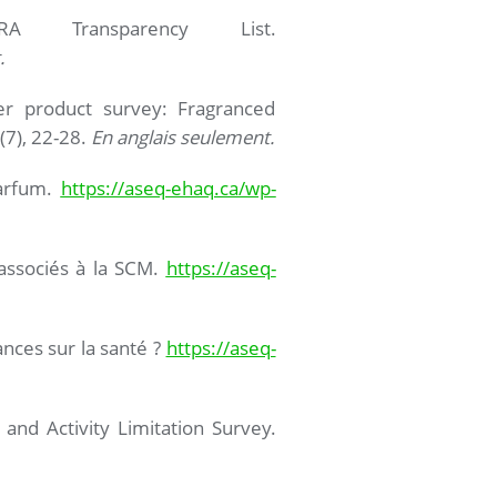
RA Transparency List.
.
er product survey: Fragranced
(7), 22-28.
En anglais seulement.
Parfum.
https://aseq-ehaq.ca/wp-
associés à la SCM.
https://aseq-
nces sur la santé ?
https://aseq-
 and Activity Limitation Survey.