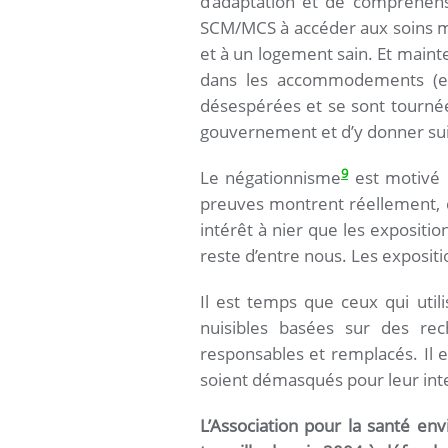
d’adaptation et de compréhensi
SCM/MCS à accéder aux soins médi
et à un logement sain. Et main
dans les accommodements (esp
désespérées et se sont tourné
gouvernement et d’y donner sui
9
Le négationnisme
est motivé p
preuves montrent réellement, ce
intérêt à nier que les exposit
reste d’entre nous. Les exposit
Il est temps que ceux qui utili
nuisibles basées sur des rec
responsables et remplacés. Il e
soient démasqués pour leur inte
L’Association pour la santé e