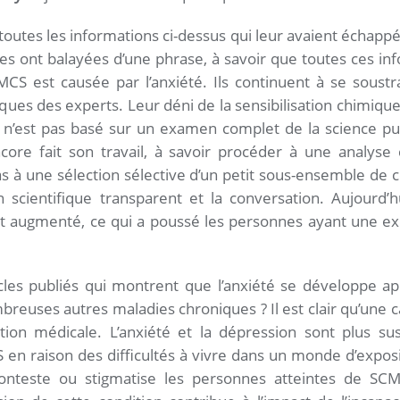
outes les informations ci-dessus qui leur avaient échappé,
ls les ont balayées d’une phrase, à savoir que toutes ces i
MCS est causée par l’anxiété. Ils continuent à se soustr
itiques des experts. Leur déni de la sensibilisation chimi
i n’est pas basé sur un examen complet de la science p
core fait son travail, à savoir procéder à une analyse 
as à une sélection sélective d’un petit sous-ensemble de ce
 scientifique transparent et la conversation. Aujourd’h
t augmenté, ce qui a poussé les personnes ayant une 
cles publiés qui montrent que l’anxiété se développe ap
reuses autres maladies chroniques ? Il est clair qu’une 
ion médicale. L’anxiété et la dépression sont plus sus
n raison des difficultés à vivre dans un monde d’expos
 conteste ou stigmatise les personnes atteintes de S