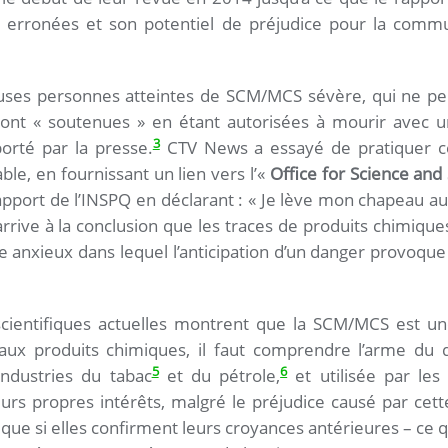
s erronées et son potentiel de préjudice pour la commu
ses personnes atteintes de SCM/MCS sévère, qui ne pe
sont « soutenues » en étant autorisées à mourir avec un
3
orté par la presse.
CTV News a essayé de pratiquer c
ble, en fournissant un lien vers l’«
Office for Science and
rapport de l’INSPQ en déclarant : « Je lève mon chapeau
« arrive à la conclusion que les traces de produits chimiqu
 anxieux dans lequel l’anticipation d’un danger provoq
cientifiques actuelles montrent que la SCM/MCS est une
aux produits chimiques, il faut comprendre l’arme du dé
5
6
industries du tabac
et du pétrole,
et utilisée par le
rs propres intérêts, malgré le préjudice causé par cette
que si elles confirment leurs croyances antérieures – ce 