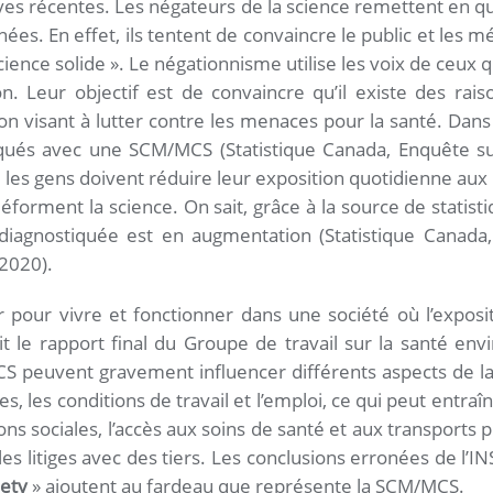
es récentes. Les négateurs de la science remettent en que
ées. En effet, ils tentent de convaincre le public et les m
ience solide ». Le négationnisme utilise les voix de ceux 
n. Leur objectif est de convaincre qu’il existe des rais
n visant à lutter contre les menaces pour la santé. Dans
qués avec une SCM/MCS (Statistique Canada, Enquête sur 
 les gens doivent réduire leur exposition quotidienne aux
déforment la science. On sait, grâce à la source de statis
iagnostiquée est en augmentation (Statistique Canada,
-2020).
r pour vivre et fonctionner dans une société où l’expos
le rapport final du Groupe de travail sur la santé env
S peuvent gravement influencer différents aspects de la
es, les conditions de travail et l’emploi, ce qui peut entraîn
ions sociales, l’accès aux soins de santé et aux transports 
t les litiges avec des tiers. Les conclusions erronées de l
iety
» ajoutent au fardeau que représente la SCM/MCS.