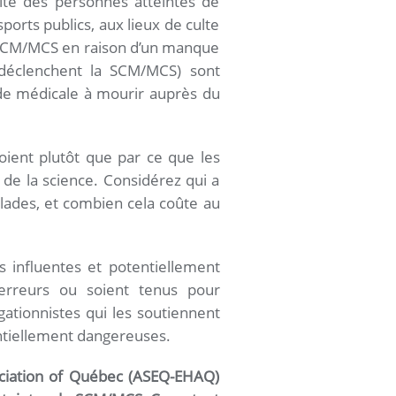
cité des personnes atteintes de
ports publics, aux lieux de culte
a SCM/MCS en raison d’un manque
 déclenchent la SCM/MCS) sont
de médicale à mourir auprès du
oient plutôt que par ce que les
 de la science. Considérez qui a
lades, et combien cela coûte au
.
ns influentes et potentiellement
 erreurs ou soient tenus pour
gationnistes qui les soutiennent
entiellement dangereuses.
ociation of Québec (ASEQ-EHAQ)