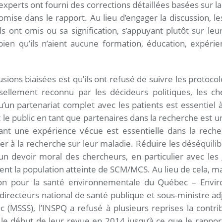
perts ont fourni des corrections détaillées basées sur la
 omise dans le rapport. Au lieu d’engager la discussion, l
ls ont omis ou sa signification, s’appuyant plutôt sur l
 bien qu’ils n’aient aucune formation, éducation, expéri
sions biaisées est qu’ils ont refusé de suivre les protoco
rsellement reconnu par les décideurs politiques, les c
’un partenariat complet avec les patients est essentiel 
t le public en tant que partenaires dans la recherche est
ant une expérience vécue est essentielle dans la rech
uer à la recherche sur leur maladie. Réduire les déséquil
 un devoir moral des chercheurs, en particulier avec l
nt la population atteinte de SCM/MCS. Au lieu de cela, ma
tion pour la santé environnementale du Québec – Envir
ecteurs national de santé publique et sous-ministre adj
 (MSSS), l’INSPQ a refusé à plusieurs reprises la contri
e début de leur revue en 2014 jusqu’à ce que le rapport