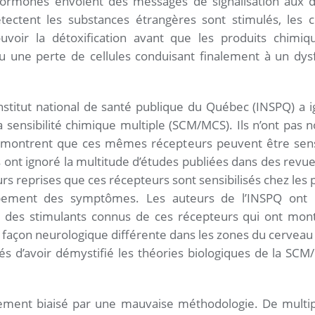
hormones envoient des messages de signalisation aux di
tectent les substances étrangères sont stimulés, les ce
uvoir la détoxification avant que les produits chimi
ou une perte de cellules conduisant finalement à un d
nstitut national de santé publique du Québec (INSPQ) a ig
la sensibilité chimique multiple (SCM/MCS). Ils n’ont pas
démontrent que ces mêmes récepteurs peuvent être sensib
s ont ignoré la multitude d’études publiées dans des revu
rs reprises que ces récepteurs sont sensibilisés chez les
ppement des symptômes. Les auteurs de l’INSPQ ont 
ant des stimulants connus de ces récepteurs qui ont mont
façon neurologique différente dans les zones du cerveau
tés d’avoir démystifié les théories biologiques de la SCM
irement biaisé par une mauvaise méthodologie. De multip