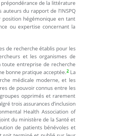
 prépondérance de la littérature
es auteurs du rapport de l’INSPQ
eur position hégémonique en tant
ence ou expertise concernant la
les de recherche établis pour les
hercheurs et les organismes de
à toute entreprise de recherche
2
 une bonne pratique acceptée.
La
erche médicale moderne, et les
ibres de pouvoir connus entre les
es groupes opprimés et rarement
lgré trois assurances d’inclusion
onmental Health Association of
oint du ministère de la Santé et
bution de patients bénévoles et
 soit terminé et publié sur leur