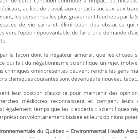
on de cette condition contribue à l’impact de l’incapa
caux, au lieu de travail, aux contacts sociaux, aux trans
tenant, les personnes les plus gravement touchées par l
aces de vie sains et élimination des obstacles qui
es vers l’option épouvantable de faire une demande d’ai
te.
ar la façon dont le négateur aimerait que les choses s
 qui fait du négationnisme scientifique un rejet motivé
ions chimiques omniprésentes peuvent rendre les gens ma
ions chimiques courantes sont devenues le nouveau tabac
sent leur position d’autorité pour maintenir des opinio
herches médiocres reconnaissent et corrigent leurs
st également temps que les « experts » scientifiques né
rprétation volontairement biaisée et leurs opinions pot
nvironnementale du Québec – Environmental Health Ass