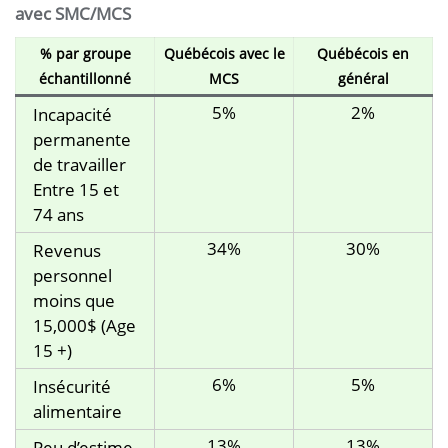
avec SMC/MCS
% par groupe
Québécois avec le
Québécois en
échantillonné
MCS
général
5%
2%
Incapacité
permanente
de travailler
Entre 15 et
74 ans
34%
30%
Revenus
personnel
moins que
15,000$ (Age
15 +)
6%
5%
Insécurité
alimentaire
13%
13%
Peu d’estime